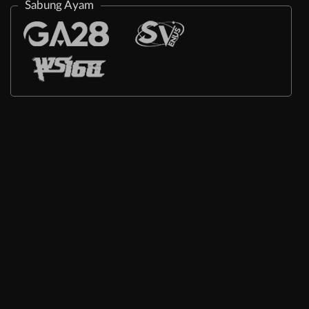
Sabung Ayam