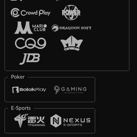
Poker
E-Sports