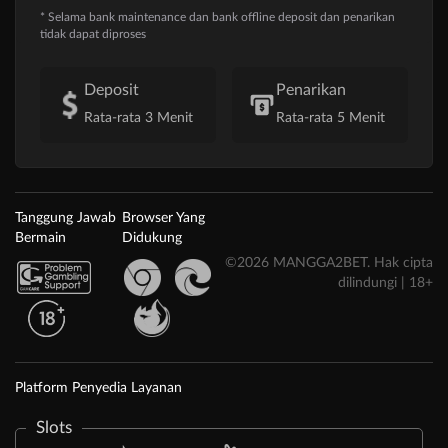
* Selama bank maintenance dan bank offline deposit dan penarikan
tidak dapat diproses
Deposit
Penarikan
Rata-rata 3 Menit
Rata-rata 5 Menit
Tanggung Jawab
Browser Yang
Bermain
Didukung
©2026 MANGGA2BET. Hak cipta
dilindungi | 18+
Platform Penyedia Layanan
Slots