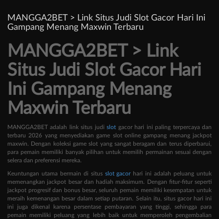
MANGGA2BET > Link Situs Judi Slot Gacor Hari Ini
Gampang Menang Maxwin Terbaru
MANGGA2BET > Link
Situs Judi Slot Gacor Hari
Ini Gampang Menang
Maxwin Terbaru
MANGGA2BET adalah link situs judi
slot
gacor hari ini paling terpercaya dan
terbaru 2026 yang menyediakan game slot online gampang menang jackpot
maxwin. Dengan koleksi game slot yang sangat beragam dan terus diperbarui,
para pemain memiliki banyak pilihan untuk memilih permainan sesuai dengan
selera dan preferensi mereka.
Keuntungan utama bermain di situs
slot gacor
hari ini adalah peluang untuk
memenangkan jackpot besar dan hadiah maksimum. Dengan fitur-fitur seperti
jackpot progresif dan bonus besar, seluruh pemain memiliki kesempatan untuk
meraih kemenangan besar dalam setiap putaran. Selain itu, situs gacor hari ini
ini juga dikenal karena persentase pembayaran yang tinggi, sehingga para
pemain memiliki peluang yang lebih baik untuk memperoleh pengembalian