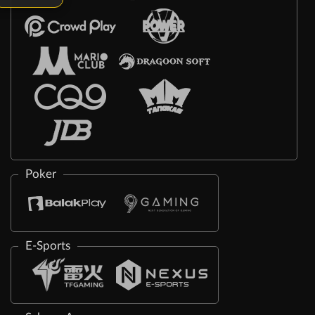
Poker
E-Sports