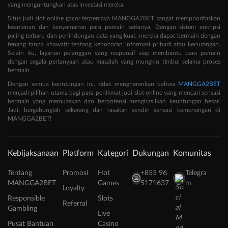
yang menguntungkan atas investasi mereka.
Situs judi slot online gacor terpercaya MANGGA2BET sangat memprioritaskan
keamanan dan kenyamanan para pemain setianya. Dengan sistem enkripsi
paling terbaru dan perlindungan data yang kuat, mereka dapat bermain dengan
tenang tanpa khawatir tentang kebocoran informasi pribadi atau kecurangan.
Selain itu, layanan pelanggan yang responsif siap membantu para pemain
dengan segala pertanyaan atau masalah yang mungkin timbul selama proses
bermain.
Dengan semua keuntungan ini, tidak mengherankan bahwa
MANGGA2BET
menjadi pilihan utama bagi para penikmat judi slot online yang mencari sensasi
bermain yang memuaskan dan berpotensi menghasilkan keuntungan besar.
Jadi, bergabunglah sekarang dan rasakan sendiri sensasi kemenangan di
MANGGA2BET!
Kebijaksanaan
Platform
Kategori
Dukungan
Komunitas
Tentang
Promosi
Hot
+855 96
Telegra
MANGGA2BET
Games
5171637
m
Loyalty
Responsible
Slots
Referral
Gambling
Live
Pusat Bantuan
Casino