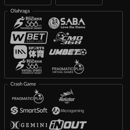
Olahraga
Crash Game