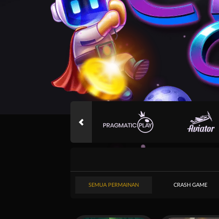
SEMUA PERMAINAN
CRASH GAME