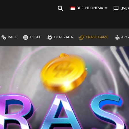
BHS INDONESIA
LIVE
RACE
TOGEL
OLAHRAGA
CRASH GAME
ARC