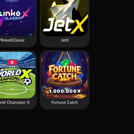
PlinkoXClassic
JetX
rld Champion X
Fortune Catch