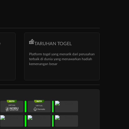
O
TARUHAN TOGEL
Platform togel yang menarik dari perusahan
terbaik di dunia yang menawarkan hadiah
kemenangan besar