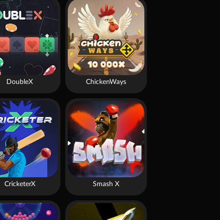
DoubleX
ChickenWays
CricketerX
Smash X