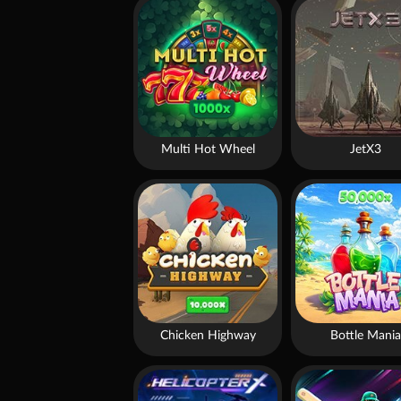
Multi Hot Wheel
JetX3
Chicken Highway
Bottle Mania