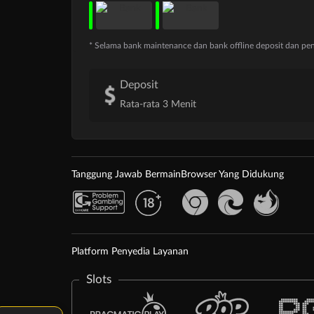
* Selama bank maintenance dan bank offline deposit dan pen
Deposit
Rata-rata 3 Menit
Tanggung Jawab Bermain
Browser Yang Didukung
Platform Penyedia Layanan
Slots