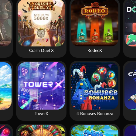
Crash Duel X
RodeoX
TowerX
4 Bonuses Bonanza