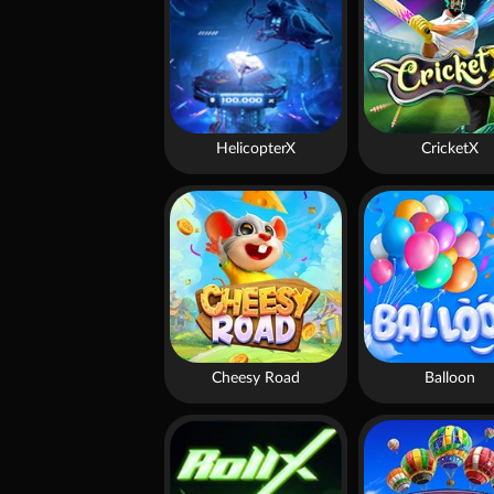
HelicopterX
CricketX
Cheesy Road
Balloon