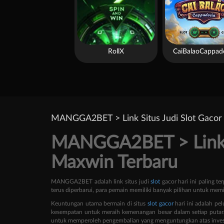
RollX
CaiBalaoCappad
MANGGA2BET > Link Situs Judi Slot Gacor
MANGGA2BET > Link S
Maxwin Terbaru
MANGGA2BET adalah link situs judi
slot
gacor hari ini paling 
terus diperbarui, para pemain memiliki banyak pilihan untuk memi
Keuntungan utama bermain di situs
slot gacor
hari ini adalah pe
kesempatan untuk meraih kemenangan besar dalam setiap putaran. 
untuk memperoleh pengembalian yang menguntungkan atas inves