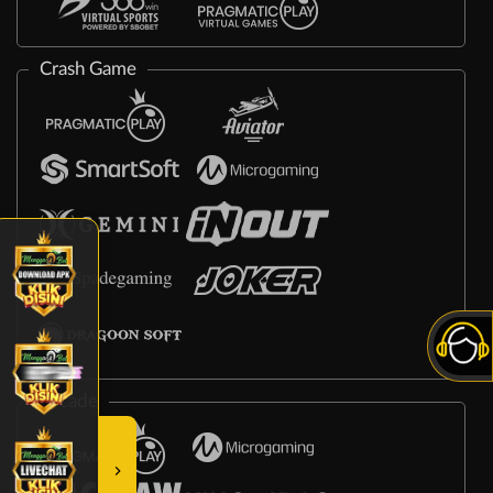
Crash Game
Arcade