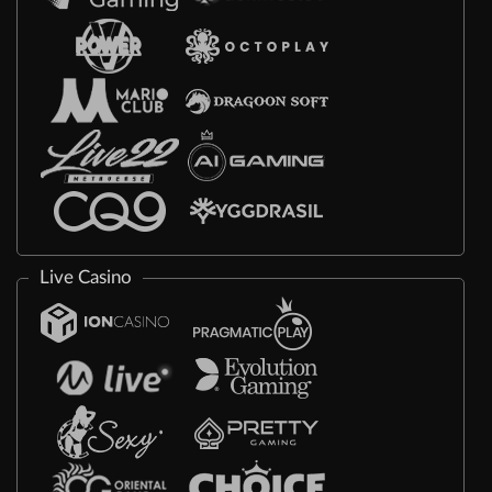
Live Casino