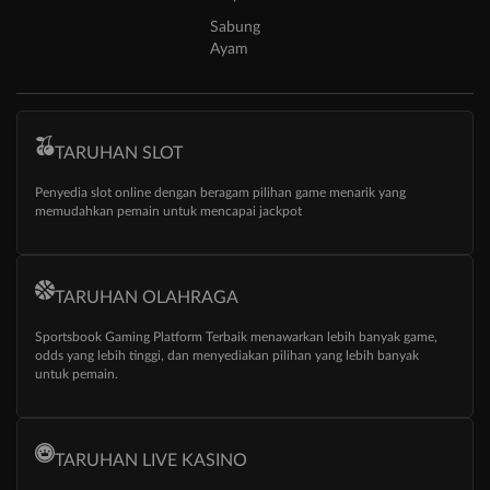
Sabung
Ayam
TARUHAN SLOT
Penyedia slot online dengan beragam pilihan game menarik yang
memudahkan pemain untuk mencapai jackpot
TARUHAN OLAHRAGA
Sportsbook Gaming Platform Terbaik menawarkan lebih banyak game,
odds yang lebih tinggi, dan menyediakan pilihan yang lebih banyak
untuk pemain.
TARUHAN LIVE KASINO