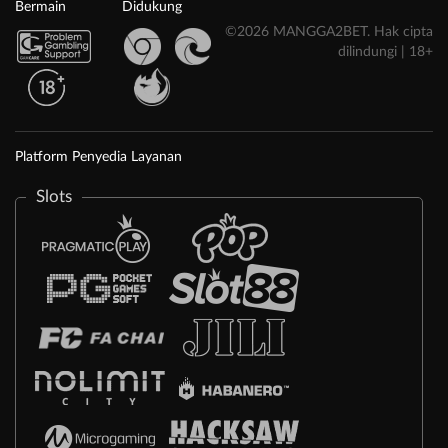
Bermain
Didukung
©2026 MANGGA2BET. Hak cipta
dilindungi | 18+
Platform Penyedia Layanan
Slots