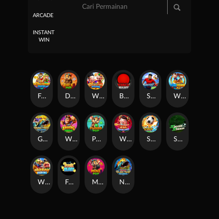
ARCADE
INSTANT
WIN
Fortune Fishing
Dice Pop
WD Golden Fuwa Fishing
Big Button Bash
SoccerX
WD FuWa Fishing
Golden Tyrant Fishing
WD King Kong Fishing
Plinko Pop
WD Nezha Fishing Legend
StrikerX
Soccer Striker
WD Gold Blast Fishing
Fruit Blast
Mine Pop
Nexus Golden Tyrant