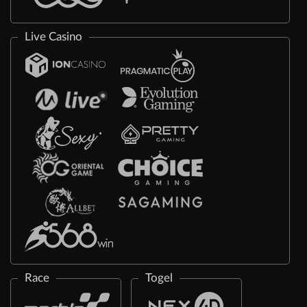
Live Casino
Race
Togel