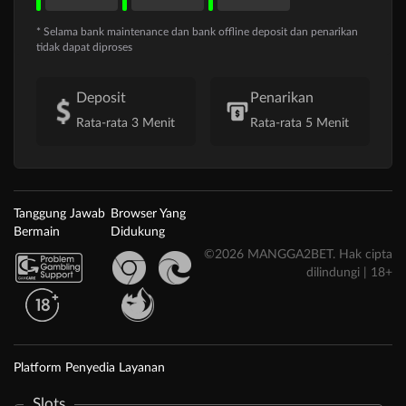
* Selama bank maintenance dan bank offline deposit dan penarikan
tidak dapat diproses
Deposit
Penarikan
Rata-rata 3 Menit
Rata-rata 5 Menit
Tanggung Jawab
Browser Yang
Bermain
Didukung
©2026 MANGGA2BET. Hak cipta
dilindungi | 18+
Platform Penyedia Layanan
Slots