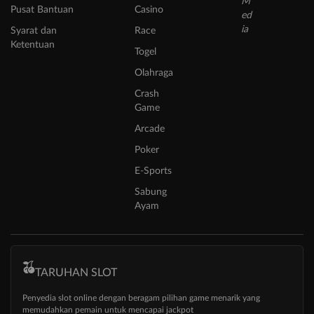
Pusat Bantuan
Casino
Syarat dan
Race
Ketentuan
Togel
Olahraga
Crash
Game
Arcade
Poker
E-Sports
Sabung
Ayam
TARUHAN SLOT
Penyedia slot online dengan beragam pilihan game menarik yang
memudahkan pemain untuk mencapai jackpot