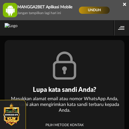
×
MANGGA2BET Aplikasi Mobile
UNDUH
Jangan tampilkan lagi hari ini
Lupa kata sandi Anda?
Masukkan alamat email atau nomor WhatsApp Anda,
dan kami akan mengirimkan kata sandi terbaru kepada
Anda.
PILIH METODE KONTAK