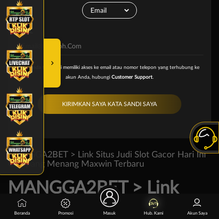
EMAIL
Jika Anda tidak lagi memiliki akses ke email atau nomor telepon yang terhubung ke
akun Anda, hubungi
Customer Support
.
MANGGA2BET > Link Situs Judi Slot Gacor Hari Ini
Gampang Menang Maxwin Terbaru
MANGGA2BET > Link
Situs Judi Slot Gacor Hari
Beranda
Promosi
Masuk
Hub. Kami
Akun Saya